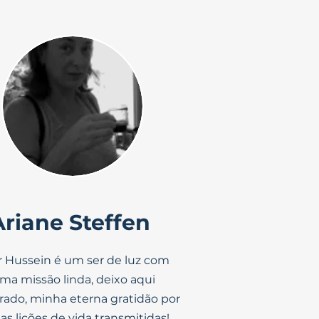
Ariane Steffen
r Hussein é um ser de luz com
ma missão linda, deixo aqui
trado, minha eterna gratidão por
as lições de vida transmitidas!