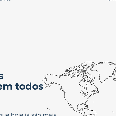
s
em todos
ue hoje já são mais