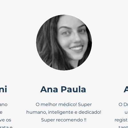
ni
Ana Paula
ano
O melhor médico! Super
O D
de
humano, inteligente e dedicado!
u
ve os
Super recomendo !!
regis
rata e
tant