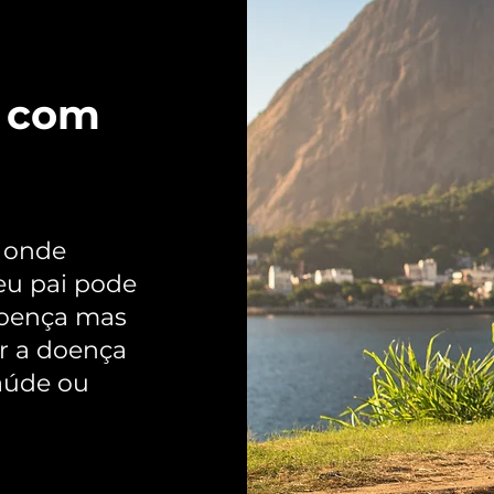
a com
a onde
Seu pai pode
doença mas
er a doença
aúde ou