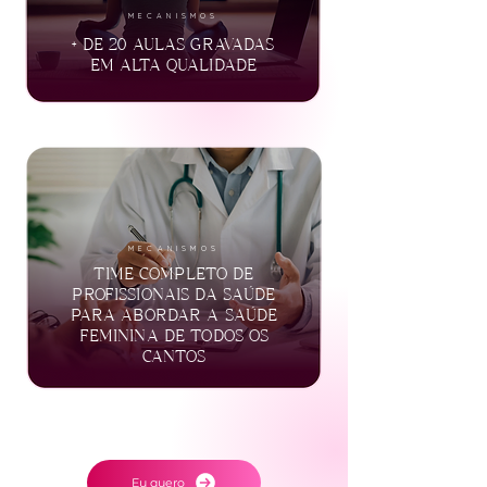
MECANISMOS
+ DE 20 AULAS GRAVADAS
EM ALTA QUALIDADE
MECANISMOS
TIME COMPLETO DE
PROFISSIONAIS DA SAÚDE
PARA ABORDAR A SAÚDE
FEMININA DE TODOS OS
CANTOS
Eu quero