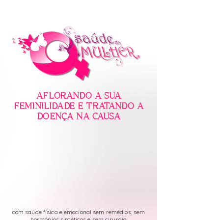
AFLORANDO A SUA
FEMINILIDADE E TRATANDO A
DOENÇA NA CAUSA
com saúde física e emocional sem remédios, sem
hormônios sintéticos e sem cirurgia