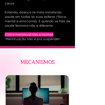
causa
Entenda, doença se trata instalando
saúde em todas as suas es
feras (física,
mental e emocional).
E quando se fala de
saúde feminina não é diferente.
Cólica menstrual não é normal!
Menstruação não é pra suspender!
MECANISMOS