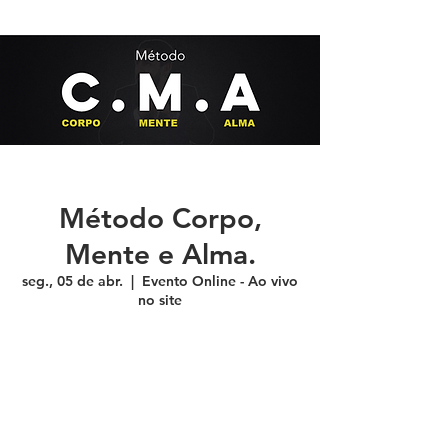
Método Corpo,
Mente e Alma.
seg., 05 de abr.
  |  
Evento Online - Ao vivo
no site
A inscrição está fechada
x