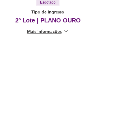
Esgotado
Tipo de ingresso
2º Lote | PLANO OURO
Mais informações
Preço
R$ 840,00
Esgotado
Tipo de ingresso
3º Lote | PLANO DIAMANTE
Mais informações
Preço
R$ 2.200,00